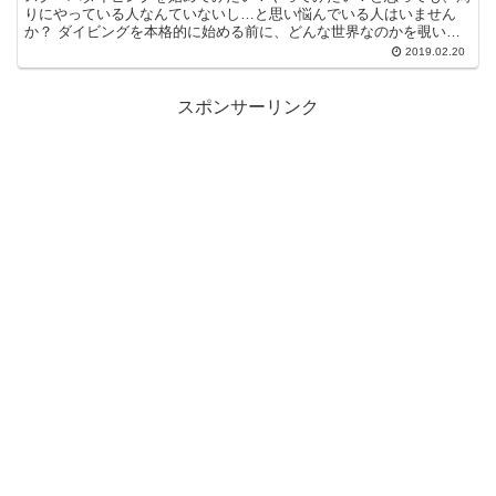
りにやっている人なんていないし…と思い悩んでいる人はいません
か？ ダイビングを本格的に始める前に、どんな世界なのかを覗いて
みたい。せっかく南国に行くのだから、綺麗な海を存分に楽し...
2019.02.20
スポンサーリンク