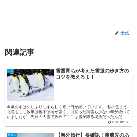
千代
関連記事
雪国育ちが考えた雪道の歩き方の
生活
コツを教えるよ！
今年の冬は久しぶりに冬らしく寒い日が続いています。 私の住まう
北陸もここ数年は暖冬傾向が強く、目立った積雪も少ない年が続いて
いましたが、先日の大雪で改めてここは雪が降る場所だったんだ…と
再認識させられた次第です。 今冬は首都圏をはじめとする...
2018.02.02
【海外旅行】要確認！渡航先のあ
嗜好品