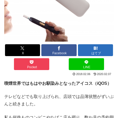
X
Facebook
はてブ
Pocket
LINE
2018.02.06
2020.02.07
喫煙世界ではもはやお馴染みとなったアイコス（iQOS）
テレビなどでも取り上げられ、店頭では品薄状態がずいぶ
んと続きました。
私も何件ものコンビニやたばこ店を廻り、数か月の予約期