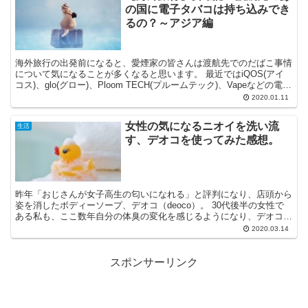
の国に電子タバコは持ち込みでき
るの？～アジア編
海外旅行の出発前になると、愛煙家の皆さんは渡航先でのだばこ事情
について気になることが多くなると思います。 最近ではiQOS(アイ
コス)、glo(グロー)、Ploom TECH(プルームテック)、Vapeなどの電子
タバコの愛用者も増えています...
2020.01.11
女性の気になるニオイを洗い流
生活
す、デオコを使ってみた感想。
昨年「おじさんが女子高生の匂いになれる」と評判になり、店頭から
姿を消したボディーソープ、デオコ（deoco）。 30代後半の女性で
ある私も、ここ数年自分の体臭の変化を感じるようになり、デオコを
使用してみたところ手放せない商品となりましたので...
2020.03.14
スポンサーリンク